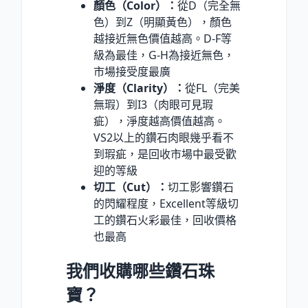
顏色（Color）：
從D（完全無
色）到Z（明顯黃色），顏色
越接近無色價值越高。D-F等
級為最佳，G-H為接近無色，
市場接受度最廣
淨度（Clarity）：
從FL（完美
無瑕）到I3（肉眼可見瑕
疵），淨度越高價值越高。
VS2以上的鑽石肉眼幾乎看不
到瑕疵，是回收市場中最受歡
迎的等級
切工（Cut）：
切工影響鑽石
的閃耀程度，Excellent等級切
工的鑽石火彩最佳，回收價格
也最高
我們收購哪些鑽石珠
寶？