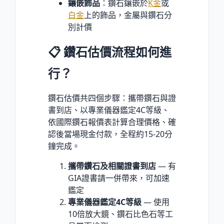
鑲嵌飾品
：鑽石鑲嵌於
K金
或
白金
上的飾品，金屬與鑽石分
別計價
📋 鑽石估價流程如何進
行？
鑽石估價共四個步驟：攜帶鑽石與證
書到店、以專業儀器鑑定4C等級、
依國際鑽石報價表計算合理價格、確
認後當場現金付款，全程約15-20分
鐘完成。
攜帶鑽石及相關證書到店
— 有
GIA證書請一併帶來，可加速
鑑定
專業儀器鑑定4C等級
— 使用
10倍放大鏡、鑽石比色石等工