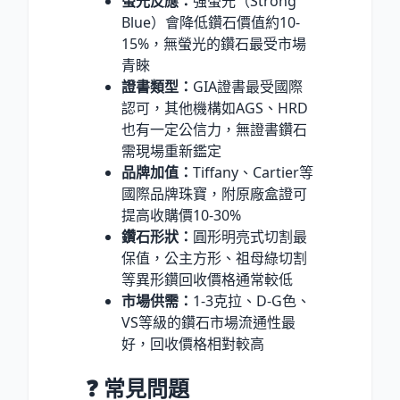
螢光反應：
強螢光（Strong
Blue）會降低鑽石價值約10-
15
%
，無螢光的鑽石最受市場
青睞
證書類型：
GIA證書最受國際
認可，其他機構如AGS、HRD
也有一定公信力，無證書鑽石
需現場重新鑑定
品牌加值：
Tiffany、Cartier等
國際品牌珠寶，附原廠盒證可
提高收購價10-30
%
鑽石形狀：
圓形明亮式切割最
保值，公主方形、祖母綠切割
等異形鑽回收價格通常較低
市場供需：
1-3克拉、D-G色、
VS等級的鑽石市場流通性最
好，回收價格相對較高
❓ 常見問題