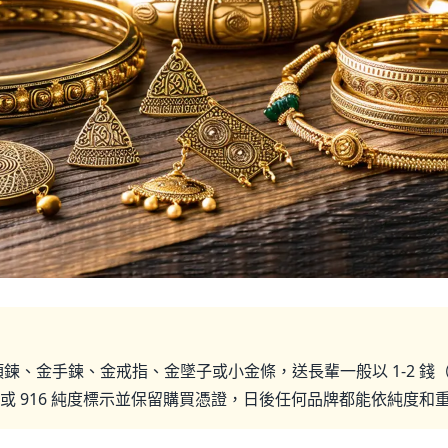
、金手鍊、金戒指、金墜子或小金條，送長輩一般以 1-2 錢（約 3
9 或 916 純度標示並保留購買憑證，日後任何品牌都能依純度