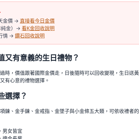
…
天金價 →
直接看今日金價
非純金）→
看K金回收說明
行情 →
鑽石回收說明
值又有意義的生日禮物？
過時，價值跟著國際金價走，日後隨時可以回收變現，生日送黃
又有心意的禮物選擇。
些選擇？
項鍊、金手鍊、金戒指、金墜子與小金條五大類，可依收禮者的
，男女皆宜
，適合長輩