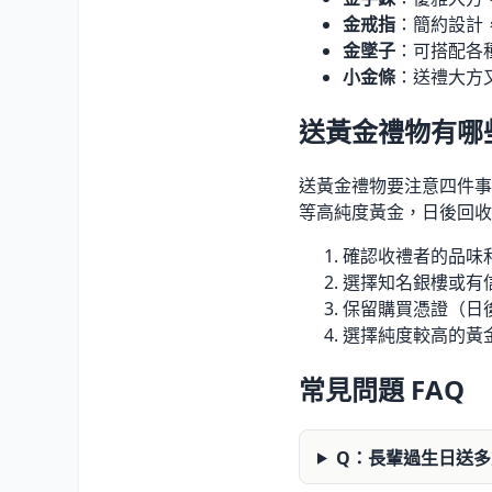
金戒指
：簡約設計
金墜子
：可搭配各
小金條
：送禮大方
送黃金禮物有哪
送黃金禮物要注意四件事：
等高純度黃金，日後回收
確認收禮者的品味
選擇知名銀樓或有
保留購買憑證（日
選擇純度較高的黃金（
常見問題 FAQ
Q：長輩過生日送