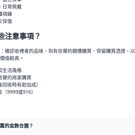
，日常佩戴
種項鍊
又保值
些注意事項？
確認收禮者的品味、到有信譽的銀樓購買、保留購買憑證，以及優先選
價值較高。
和生活風格
信譽的商家購買
後回收時有助加成）
9999或916）
多重的金飾合適？