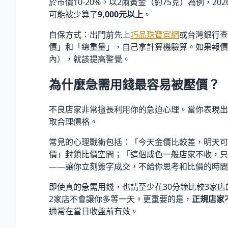
於市價10-20
%
。以2兩黃金（約75克）為例，202
可能被少算了
9,000元以上
。
自保方式：出門前先上
巧品珠寶官網
或台灣銀行查
價」和「總重量」，自己拿計算機驗算。如果報價
內），就該提高警覺。
為什麼急需用錢最容易被壓價？
不良店家非常擅長利用你的急迫心理。當你表現出
取合理價格。
常見的心理戰術包括：「今天金價比較差，明天可
價」封鎖比價空間；「這個成色一般店家不收，只
——讓你立刻簽字成交，不給你思考和比價的時間
即使真的急需用錢，也請至少花30分鐘比較3家
2家店不會讓你多等一天。更重要的是，
正規店家
通常在當日收盤前有效。