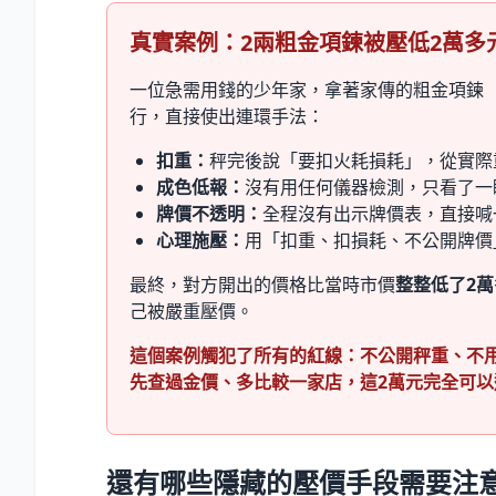
真實案例：2兩粗金項鍊被壓低2萬多
一位急需用錢的少年家，拿著家傳的粗金項鍊
行，直接使出連環手法：
扣重：
秤完後說「要扣火耗損耗」，從實際
成色低報：
沒有用任何儀器檢測，只看了一眼
牌價不透明：
全程沒有出示牌價表，直接喊
心理施壓：
用「扣重、扣損耗、不公開牌價
最終，對方開出的價格比當時市價
整整低了2萬
己被嚴重壓價。
這個案例觸犯了所有的紅線：不公開秤重、不
先查過金價、多比較一家店，這2萬元完全可以
還有哪些隱藏的壓價手段需要注