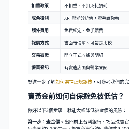
扣重政策
不扣重、不扣火耗損耗
成色檢測
XRF螢光分析儀，螢幕讓你看
額外費用
免費鑑定、免手續費
報價方式
書面報價單、可帶走比較
交易憑證
開立正式收據與明細
營業登記
有實體店面與營業登記
想進一步了解
如何選擇正規銀樓
，可參考我們的完
賣黃金前如何自保避免被低估？
做好以下3個步驟，就能大幅降低被壓價的風險：
第一步：查金價。
出門前上台灣銀行、巧品珠寶官
每盎司約3,200美元，換算台灣每錢回收價約9,4