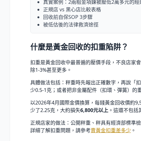
真實案例：2兩粗金項鍊被壓低2萬多元的經
正規店 vs 黑心店比較表格
回收前自保SOP 3步驟
被低估後的法律救濟途徑
什麼是黃金回收的扣重陷阱？
扣重是黃金回收中最普遍的壓價手段，不良店家會
除1-3
%
甚至更多。
具體做法包括：秤重時先報出正確數字，再說「扣
少0.5-1克；或者把非金屬配件（扣環、彈簧）
以2026年4月國際金價換算，每錢黃金回收價約9,
少了2.25克，大約損失
6,800元以上
。這還不包括
正規店家的做法：公開秤重、秤具有經濟部標準檢
詳細了解扣重問題，請參考
賣黃金扣重差多少
。