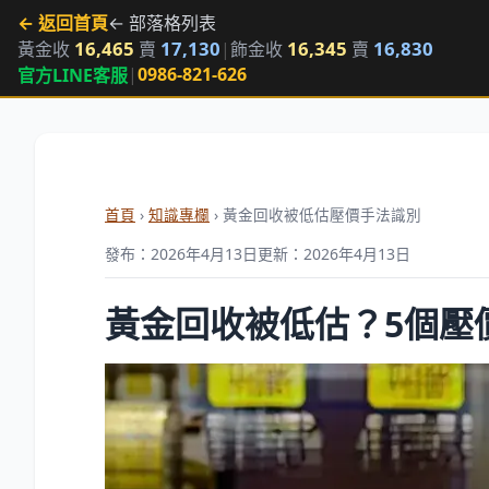
← 返回首頁
← 部落格列表
16,465
17,130
16,345
16,830
黃金收
賣
|
飾金收
賣
|
0986-821-626
官方LINE客服
首頁
›
知識專欄
› 黃金回收被低估壓價手法識別
發布：2026年4月13日
更新：2026年4月13日
黃金回收被低估？5個壓