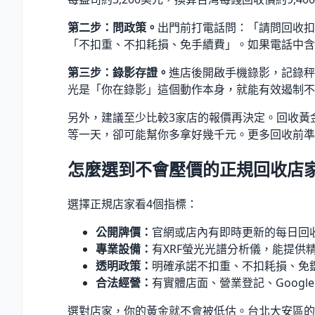
第二步：問政策。
出門前打電話問：「請問回收扣
「不扣重、不扣耗損、免手續費」。如果電話中含
第三步：錄影存證。
進店後開啟手機錄影，記錄秤
光是「你在錄影」這個動作本身，就能有效遏制不
另外，建議至少比較3家店的報價再決定。回收黃
等一天，卻可能幫你多拿好幾千元。更多回收前準
怎麼選到不會壓價的正規回收店
選擇正規店家看4個指標：
公開牌價：
官網或店內有即時更新的每日回
專業設備：
有XRF螢光光譜分析儀，能提供
透明政策：
明確承諾不扣重、不扣耗損、免
合法經營：
有實體店面、營業登記、Goog
選對店家，你的黃金就不會被低估。台北大安區的