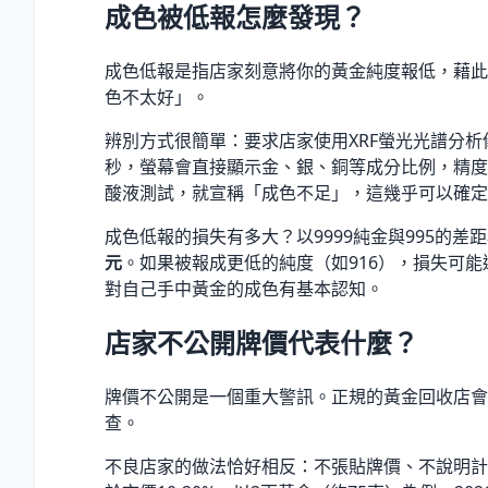
成色被低報怎麼發現？
成色低報是指店家刻意將你的黃金純度報低，藉此壓
色不太好」。
辨別方式很簡單：要求店家使用XRF螢光光譜分
秒，螢幕會直接顯示金、銀、銅等成分比例，精度達
酸液測試，就宣稱「成色不足」，這幾乎可以確定
成色低報的損失有多大？以9999純金與995的
元
。如果被報成更低的純度（如916），損失可能
對自己手中黃金的成色有基本認知。
店家不公開牌價代表什麼？
牌價不公開是一個重大警訊。正規的黃金回收店會
查。
不良店家的做法恰好相反：不張貼牌價、不說明計