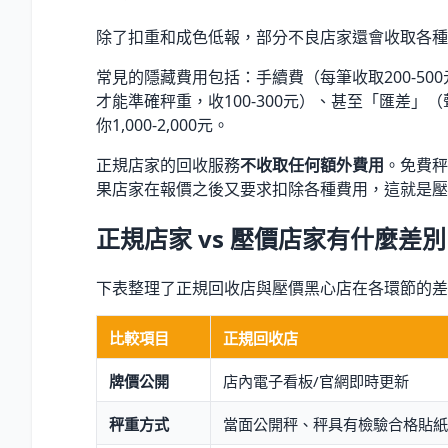
除了扣重和成色低報，部分不良店家還會收取各種
常見的隱藏費用包括：手續費（每筆收取200-50
才能準確秤重，收100-300元）、甚至「匯差
你1,000-2,000元。
正規店家的回收服務
不收取任何額外費用
。免費秤
果店家在報價之後又要求扣除各種費用，這就是壓
正規店家 vs 壓價店家有什麼差
下表整理了正規回收店與壓價黑心店在各環節的差
比較項目
正規回收店
牌價公開
店內電子看板/官網即時更新
秤重方式
當面公開秤、秤具有檢驗合格貼紙