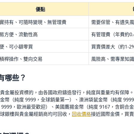
優點
實持有、可隨時變現、無管理費
需要保管、有遺失
易方便、流動性高
有管理費（年費約0.
便、可小額零買
買賣價差大（約1-2
槓桿操作、雙向交易
風險高、需專業知
有哪些？
貴金屬投資標的，由各國政府鑄造發行，純度與重量均有保障。
幣（純度 9999，全球銷量第一）、澳洲袋鼠金幣（純度 99
9999，歐洲最受歡迎）、美國鷹揚金幣（純度 9167，含銅
球銀樓與貴金屬經銷商均可回收，
回收價格
接近國際金價，買賣