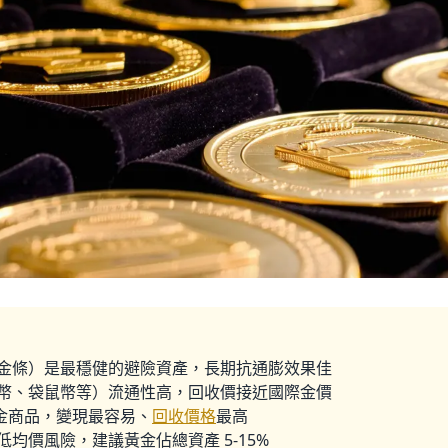
金條）是最穩健的避險資產，長期抗通膨效果佳
幣、袋鼠幣等）流通性高，回收價接近國際金價
 純金商品，變現最容易、
回收價格
最高
均價風險，建議黃金佔總資產 5-15
%