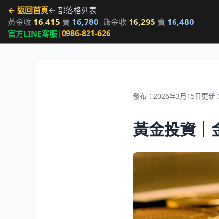
← 返回首頁
← 部落格列表
16,415
16,780
16,295
16,480
黃金收
賣
|
飾金收
賣
|
0986-821-626
官方LINE客服
發布：2026年3月15日
更新：
黃金投資｜