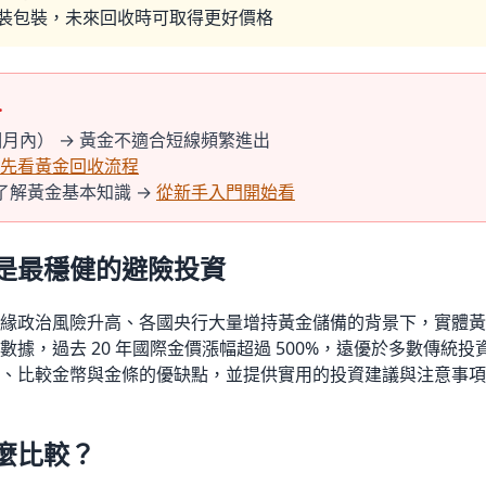
裝包裝，未來回收時可取得更好價格
…
月內） → 黃金不適合短線頻繁進出
先看黃金回收流程
了解黃金基本知識 →
從新手入門開始看
是最穩健的避險投資
緣政治風險升高、各國央行大量增持黃金儲備的背景下，實體黃
據，過去 20 年國際金價漲幅超過 500
%
，遠優於多數傳統投
、比較金幣與金條的優缺點，並提供實用的投資建議與注意事項
麼比較？