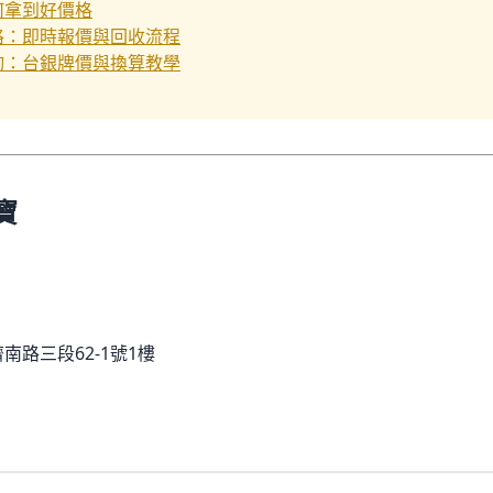
何拿到好價格
格：即時報價與回收流程
詢：台銀牌價與換算教學
寶
南路三段62-1號1樓