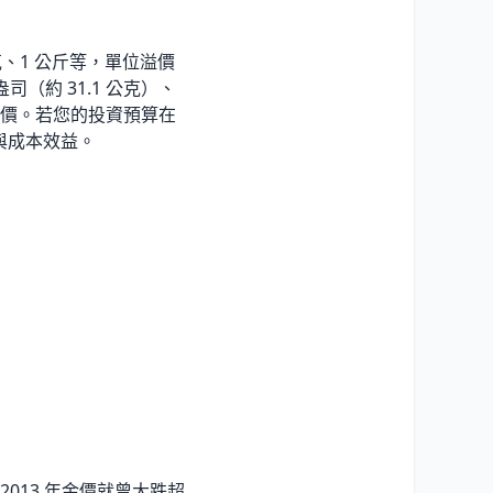
克、1 公斤等，單位溢價
（約 31.1 公克）、
價。若您的投資預算在
與成本效益。
013 年金價就曾大跌超