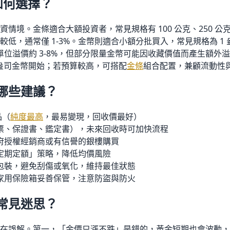
：如何選擇？
情境。金條適合大額投資者，常見規格有 100 公克、250 公
低，通常僅 1-3
%
。金幣則適合小額分批買入，常見規格為 1 盎司
單位溢價約 3-8
%
，但部分限量金幣可能因收藏價值而產生額外溢
1 盎司金幣開始；若預算較高，可搭配
金條
組合配置，兼顧流動性
哪些建議？
品（
純度最高
，最易變現，回收價最好）
票、保證書、鑑定書），未來回收時可加快流程
府授權經銷商或有信譽的銀樓購買
定期定額」策略，降低均價風險
包裝，避免刮傷或氧化，維持最佳狀態
家用保險箱妥善保管，注意防盜與防火
常見迷思？
在誤解。第一，「金價只漲不跌」是錯的，黃金短期也會波動，2