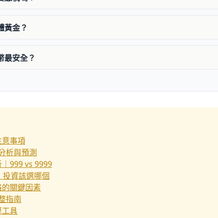
實體黃金？
金幣最安全？
注意事項
勢分析與預測
99 vs 9999
別｜投資該選哪個
格的關鍵因素
完整指南
算工具