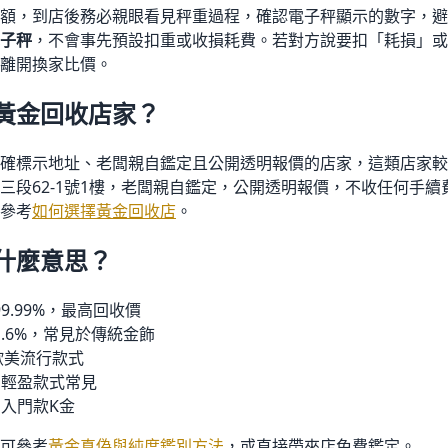
額，到店後務必親眼看見秤重過程，確認電子秤顯示的數字，避
子秤
，不會事先預設扣重或收損耗費。若對方說要扣「耗損」或
離開換家比價。
黃金回收店家？
確標示地址、老闆親自鑑定且公開透明報價的店家，這類店家較
三段62-1號1樓，老闆親自鑑定，公開透明報價，不收任何手
參考
如何選擇黃金回收店
。
什麼意思？
9.99%，最高回收價
1.6%，常見於傳統金飾
歐美流行款式
%，輕盈款式常見
，入門款K金
可參考
黃金真偽與純度鑑別方法
，或直接帶來店免費鑑定。