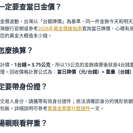
一定要查當日金價？
金價波動，台灣以「台銀牌價」為基準，同一件金飾今天和明天
灣銀行官網或參考
2026年黃金價格指南
查詢當日牌價，心裡有
您的黃金大概值多少錢。
怎麼換算？
計價，
1台錢 = 3.75公克
，所以15公克的金飾換算後就是4台錢
理。回收價格計算公式為：
當日牌價（元/台錢）× 重量（台錢）
定要帶身份證？
交易人身分，請攜帶有效身分證件；依法須確認身分的情形依銀
包裝。詳細說明可參考
賣黃金需要什麼證件
一文。
場親眼看秤重？