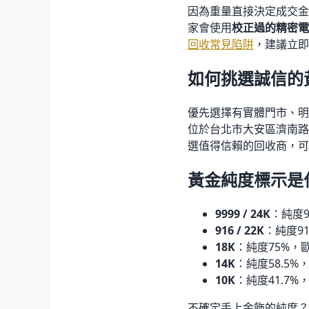
因為重量直接決定成交金
家會使用
校正過的精密電
回收常見陷阱
，建議立即
如何挑選誠信的
優先選擇有實體門市、明
位於台北市大安區濟南路
選值得信賴的回收商，可
黃金純度標示是
9999 / 24K
：純度9
916 / 22K
：純度9
18K
：純度75%，
14K
：純度58.5
10K
：純度41.7%
不確定手上金飾的純度？