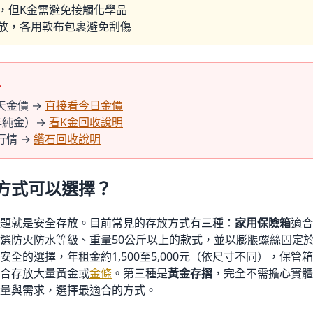
，但K金需避免接觸化學品
放，各用軟布包裹避免刮傷
…
天金價 →
直接看今日金價
非純金）→
看K金回收說明
行情 →
鑽石回收說明
方式可以選擇？
題就是安全存放。目前常見的存放方式有三種：
家用保險箱
適合
選防火防水等級、重量50公斤以上的款式，並以膨脹螺絲固定
安全的選擇，年租金約1,500至5,000元（依尺寸不同），保管
合存放大量黃金或
金條
。第三種是
黃金存摺
，完全不需擔心實體
量與需求，選擇最適合的方式。