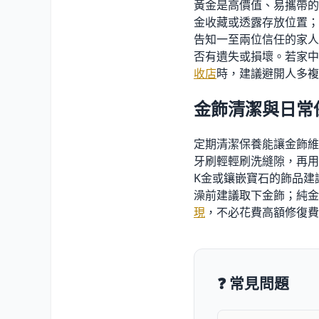
黃金是高價值、易攜帶的
金收藏或透露存放位置；
告知一至兩位信任的家人
否有遺失或損壞。若家中
收店
時，建議避開人多複
金飾清潔與日常
定期清潔保養能讓金飾維
牙刷輕輕刷洗縫隙，再用
K金或鑲嵌寶石的飾品建
澡前建議取下金飾；純金
現
，不必花費高額修復費
❓ 常見問題