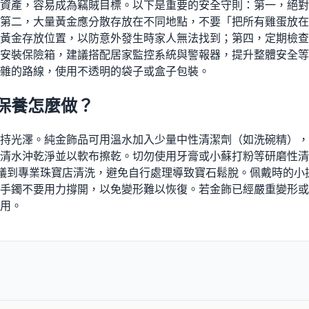
資產，容易成為竊賊目標。以下是重要的安全守則：第一，絕對
第二，大量黃金應分散存放在不同地點，不要「把所有雞蛋放在
黃金存放位置，以防意外發生時家人無法找到；第四，定期檢查
安裝保險箱，建議搭配居家監控系統與警報器，提升整體安全等
雜的路線，使用不透明的袋子或盒子包裝。
保養怎麼做？
持光澤。純金飾品可用溫水加入少量中性清潔劑（如洗碗精），浸
清水沖乾淨並以軟布擦乾。切勿使用牙膏或小蘇打粉等研磨性清
議到專業珠寶店清洗，避免自行處理導致寶石鬆脫。佩戴時的小
手鐲不要用力撐開，以免變形難以恢復。若金飾已經嚴重變形或
用。