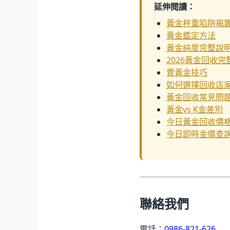
延伸閱讀：
黃金秤重陷阱揭
黃金鑑定方法
黃金純度完整說
2026黃金回收完
賣黃金技巧
如何選擇回收店
黃金回收常見問
黃金vs K金差別
今日黃金回收價
今日即時金價查
聯絡我們
電話：
0986-821-626