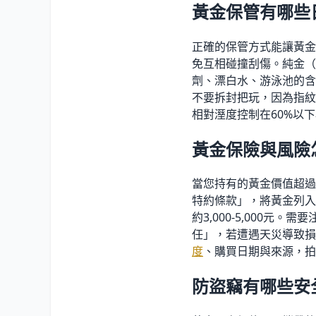
黃金保管有哪些
正確的保管方式能讓黃金
免互相碰撞刮傷。純金（
劑、漂白水、游泳池的含
不要拆封把玩，因為指紋
相對溼度控制在60
%
以下
黃金保險與風險
當您持有的黃金價值超過
特約條款」，將黃金列入保
約3,000-5,000
任」，若遭遇天災導致損
度
、購買日期與來源，拍
防盜竊有哪些安