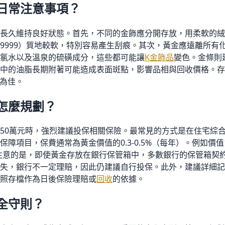
日常注意事項？
長久維持良好狀態。首先，不同的金飾應分開存放，用柔軟的絨
9999）質地較軟，特別容易產生刮痕。其次，黃金應遠離所有
氯水以及溫泉的硫磺成分，這些都可能讓
K金飾品
變色。金條則
中的油脂長期附著可能造成表面斑點，影響品相與回收價格。存
為佳。
怎麼規劃？
50萬元時，強烈建議投保相關保險。最常見的方式是在住宅綜
障項目，保費通常為黃金價值的0.3-0.5
%
（每年）。例如價值
元。需要注意的是，即使黃金存放在銀行保管箱中，多數銀行的保管箱
失，銀行不一定理賠，因此仍建議自行投保。此外，建議詳細記
照存檔作為日後保險理賠或
回收
的依據。
全守則？