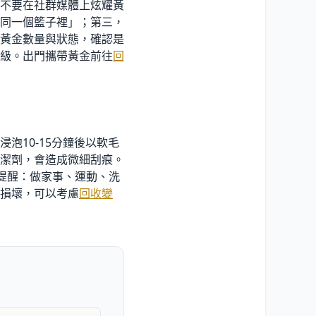
不要在社群媒體上炫耀黃
同一個籃子裡」；第三，
黃金數量與狀態，確認是
級。出門攜帶黃金前往
回
泡10-15分鐘後以軟毛
潔劑，會造成微細刮痕。
提醒：做家事、運動、洗
損壞，可以考慮
回收變