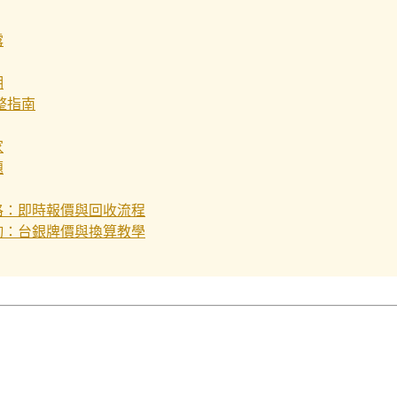
露
明
整指南
家
題
格：即時報價與回收流程
詢：台銀牌價與換算教學