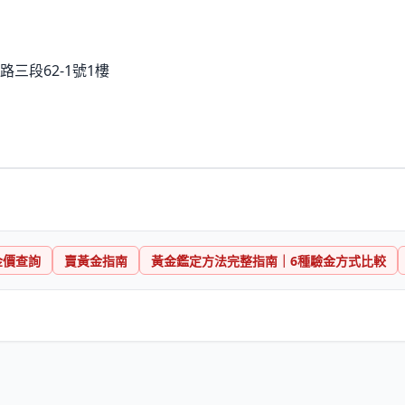
三段62-1號1樓
金價查詢
賣黃金指南
黃金鑑定方法完整指南｜6種驗金方式比較