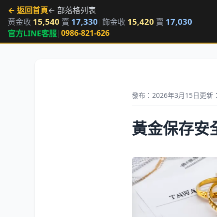
← 返回首頁
← 部落格列表
15,540
17,330
15,420
17,030
黃金收
賣
|
飾金收
賣
|
0986-821-626
官方LINE客服
發布：2026年3月15日
更新：
黃金保存安