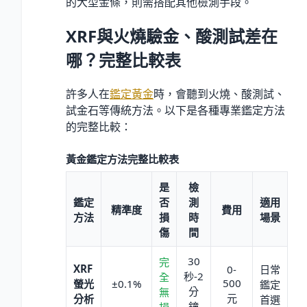
的大型金條，則需搭配其他檢測手段。
XRF與火燒驗金、酸測試差在
哪？完整比較表
許多人在
鑑定黃金
時，會聽到火燒、酸測試、
試金石等傳統方法。以下是各種專業鑑定方法
的完整比較：
黃金鑑定方法完整比較表
是
檢
鑑定
否
測
適用
精準度
費用
方法
損
時
場景
傷
間
30
完
XRF
0-
日常
秒-2
全
500
螢光
±
0.1
%
鑑定
分
無
元
分析
首選
鐘
損