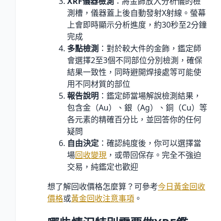
XRF儀器檢測
：將金飾放入分析儀的檢
測槽，儀器蓋上後自動發射X射線。螢幕
上會即時顯示分析進度，約30秒至2分鐘
完成
多點檢測
：對於較大件的金飾，鑑定師
會選擇2至3個不同部位分別檢測，確保
結果一致性，同時避開焊接處等可能使
用不同材質的部位
報告說明
：鑑定師當場解說檢測結果，
包含金（Au）、銀（Ag）、銅（Cu）等
各元素的精確百分比，並回答你的任何
疑問
自由決定
：確認純度後，你可以選擇當
場
回收變現
，或帶回保存。完全不強迫
交易，純鑑定也歡迎
想了解回收價格怎麼算？可參考
今日黃金回收
價格
或
黃金回收注意事項
。