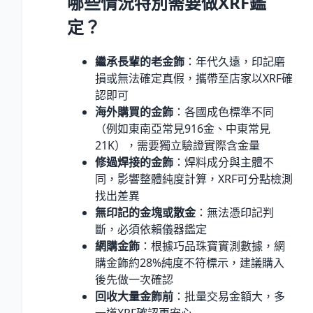
哪些情況特別需要做XRF鑑
定？
繼承長輩的老金飾
：年代久遠，印記磨
損或無法確定真假，攜帶至店家以XRF確
認即可
海外購買的金飾
：各國成色標準不同
（例如東南亞常見916金、中東常見
21K），需要獨立驗證實際含金量
修過焊接的金飾
：焊料成分與主體不
同，影響整體純度計算，XRF可分點檢測
找出差異
無印記的金塊或散金
：無法憑印記判
斷，必須依賴儀器鑑定
網購金飾
：根據巧品珠寶實測數據，網
購金飾約28
%
純度不符標示，建議購入
後先做一次確認
回收大量金飾前
：批量交易金額大，多
一道XRF確認更安心