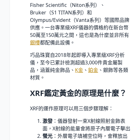
Fisher Scientific（Niton系列）、
Bruker（S1 TITAN系列）和
Olympus/Evident（Vanta系列）等國際品牌
供應。一台專業級XRF儀器的價格約在新台幣
50萬至150萬元之間，這也是為什麼並非所有
銀樓
都配備此設備。
巧品珠寶自2018年起即導入專業級XRF分析
儀，至今已累計檢測超過3,000件貴金屬製
品，涵蓋純金飾品、
K金
、
鉑金
、銀飾等各類
材質。
XRF鑑定黃金的原理是什麼？
XRF的運作原理可以用三個步驟理解：
激發
：儀器發射一束X射線照射金飾表
面，X射線的能量會將原子內層電子擊出
螢光
：外層電子填補空位時，會釋放出