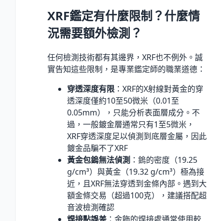
XRF鑑定有什麼限制？什麼情
況需要額外檢測？
任何檢測技術都有其邊界，XRF也不例外。誠
實告知這些限制，是專業鑑定師的職業道德：
穿透深度有限
：XRF的X射線對黃金的穿
透深度僅約10至50微米（0.01至
0.05mm），只能分析表面層成分。不
過，一般鍍金層通常只有1至5微米，
XRF穿透深度足以偵測到底層金屬，因此
鍍金品騙不了XRF
黃金包鎢無法偵測
：鎢的密度（19.25
g/cm³）與黃金（19.32 g/cm³）極為接
近，且XRF無法穿透到金條內部。遇到大
額金條交易（超過100克），建議搭配超
音波檢測確認
焊接點誤差
：金飾的焊接處通常使用較