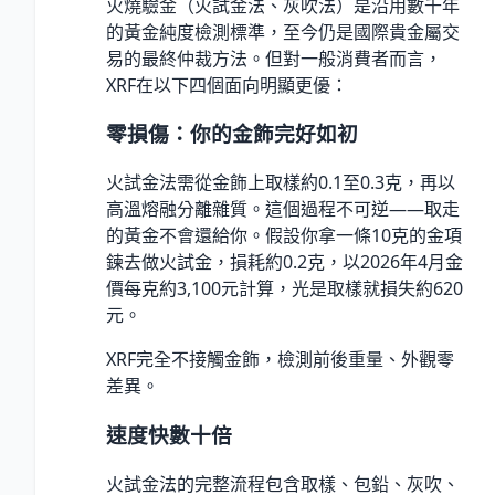
火燒驗金（火試金法、灰吹法）是沿用數千年
的黃金純度檢測標準，至今仍是國際貴金屬交
易的最終仲裁方法。但對一般消費者而言，
XRF在以下四個面向明顯更優：
零損傷：你的金飾完好如初
火試金法需從金飾上取樣約0.1至0.3克，再以
高溫熔融分離雜質。這個過程不可逆——取走
的黃金不會還給你。假設你拿一條10克的金項
鍊去做火試金，損耗約0.2克，以2026年4月金
價每克約3,100元計算，光是取樣就損失約620
元。
XRF完全不接觸金飾，檢測前後重量、外觀零
差異。
速度快數十倍
火試金法的完整流程包含取樣、包鉛、灰吹、