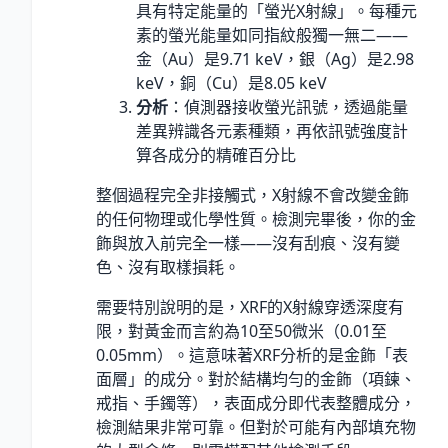
具有特定能量的「螢光X射線」。每種元
素的螢光能量如同指紋般獨一無二——
金（Au）是9.71 keV，銀（Ag）是2.98
keV，銅（Cu）是8.05 keV
分析
：偵測器接收螢光訊號，透過能量
差異辨識各元素種類，再依訊號強度計
算各成分的精確百分比
整個過程完全非接觸式，X射線不會改變金飾
的任何物理或化學性質。檢測完畢後，你的金
飾與放入前完全一樣——沒有刮痕、沒有變
色、沒有取樣損耗。
需要特別說明的是，XRF的X射線穿透深度有
限，對黃金而言約為10至50微米（0.01至
0.05mm）。這意味著XRF分析的是金飾「表
面層」的成分。對於結構均勻的金飾（項鍊、
戒指、手鐲等），表面成分即代表整體成分，
檢測結果非常可靠。但對於可能有內部填充物