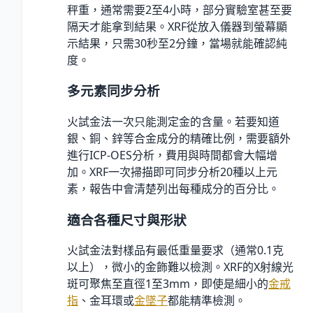
秤重，通常需要2至4小時，部分實驗室甚至要
隔天才能拿到結果。XRF從放入儀器到螢幕顯
示結果，只需30秒至2分鐘，當場就能確認純
度。
多元素同步分析
火試金法一次只能測定金的含量。若要知道
銀、銅、鋅等合金成分的精確比例，需要額外
進行ICP-OES分析，費用與時間都會大幅增
加。XRF一次掃描即可同步分析20種以上元
素，報告中會清楚列出每種成分的百分比。
適合各種尺寸與形狀
火試金法對樣品有最低重量要求（通常0.1克
以上），微小的金飾難以檢測。XRF的X射線光
斑可聚焦至直徑1至3mm，即使是細小的
金戒
指
、金耳環或
金墜子
都能精準檢測。