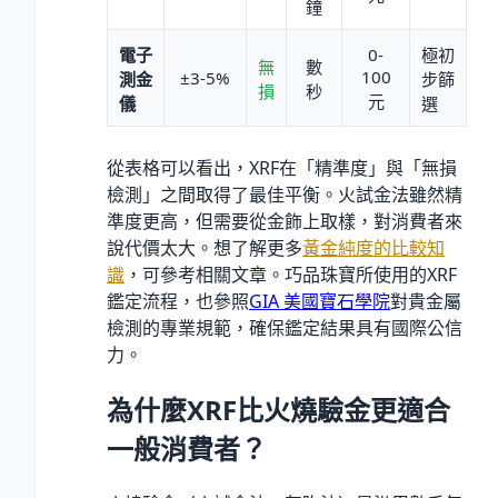
鐘
電子
0-
極初
無
數
100
±
3-5
%
測金
步篩
損
秒
元
儀
選
從表格可以看出，XRF在「精準度」與「無損
檢測」之間取得了最佳平衡。火試金法雖然精
準度更高，但需要從金飾上取樣，對消費者來
說代價太大。想了解更多
黃金純度的比較知
識
，可參考相關文章。巧品珠寶所使用的XRF
鑑定流程，也參照
GIA 美國寶石學院
對貴金屬
檢測的專業規範，確保鑑定結果具有國際公信
力。
為什麼XRF比火燒驗金更適合
一般消費者？