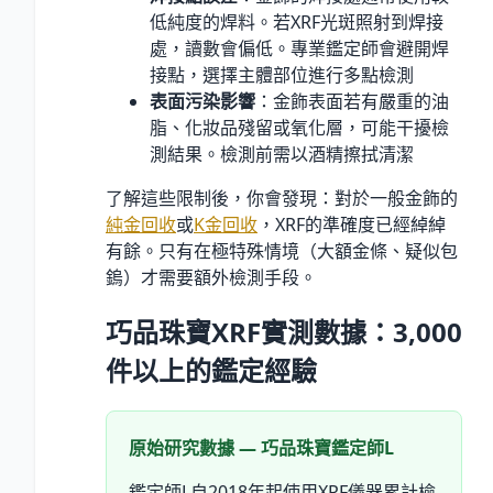
低純度的焊料。若XRF光斑照射到焊接
處，讀數會偏低。專業鑑定師會避開焊
接點，選擇主體部位進行多點檢測
表面污染影響
：金飾表面若有嚴重的油
脂、化妝品殘留或氧化層，可能干擾檢
測結果。檢測前需以酒精擦拭清潔
了解這些限制後，你會發現：對於一般金飾的
純金回收
或
K金回收
，XRF的準確度已經綽綽
有餘。只有在極特殊情境（大額金條、疑似包
鎢）才需要額外檢測手段。
巧品珠寶XRF實測數據：3,000
件以上的鑑定經驗
原始研究數據 — 巧品珠寶鑑定師L
鑑定師L自2018年起使用XRF儀器累計檢