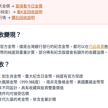
天金價 →
直接看今日金價
非純金）→
看K金回收說明
行情 →
鑽石回收說明
收變現？
官方金幣，還是台灣銀行發行的紀念金幣，都可以在
巧品珠寶
進
幣的純度與重量計算，部分稀有紀念版還會有額外的收藏溢價。
收？
：如生肖金幣、重大紀念日金幣，純度有官方保證
大楓葉金幣（999.9純度）、南非克魯格金幣、美國鷹揚金幣等
年不同設計，具有收藏與投資雙重價值
散件均可接受估價
年代久遠的老金幣，依含金量計價