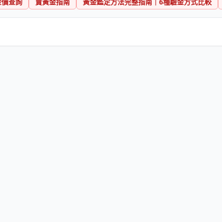
金價查詢
賣黃金指南
黃金鑑定方法完整指南｜6種驗金方式比較