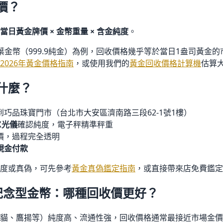
價？
當日黃金牌價 × 金幣重量 × 含金純度
。
葉金幣（999.9純金）為例，回收價格幾乎等於當日1盎司黃金
2026年黃金價格指南
，或使用我們的
黃金回收價格計算機
估算
什麼？
到巧品珠寶門市（台北市大安區濟南路三段62-1號1樓）
X光儀
確認純度，電子秤精準秤重
價，過程完全透明
現金付款
度或真偽，可先參考
黃金真偽鑑定指南
，或直接帶來店免費鑑定
 紀念型金幣：哪種回收價更好？
貓、鷹揚等）純度高、流通性強，回收價格通常最接近市場金價