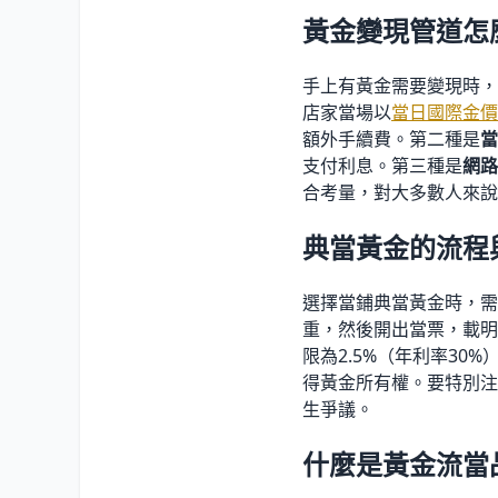
黃金變現管道怎
手上有黃金需要變現時，
店家當場以
當日國際金價
額外手續費。第二種是
當
支付利息。第三種是
網路
合考量，對大多數人來說
典當黃金的流程
選擇當鋪典當黃金時，需
重，然後開出當票，載明
限為2.5
%
（年利率30
%
得黃金所有權。要特別注
生爭議。
什麼是黃金流當