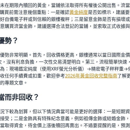
未在期限內贖回的黃金，當鋪依法取得所有權後公開出售。流當
購買前需注意幾個重點：一是確認
黃金純度
是否如標示，建議要
好自備電子秤或到信賴的銀樓複秤；三是留意金飾是否有損壞或
意購買流當金飾，建議選擇合法登記的當鋪，並索取正式收據與
優勢？
優勢非常明顯。首先，回收價格更高，銀樓通常以當日國際金價的9
次，沒有利息負擔，一次性交易清楚明白。第三，流程簡單快速，
為：現場鑑定純度（使用XRF螢光分析儀）→精密電子秤秤重→
收任何手續費或扣重，歡迎參考
2026年黃金回收完整指南
了解
的專題文章。
當而非回收？
況下較為划算，但以下情況典當可能是更好的選擇：一是短期資
接受；二是金飾具有特殊紀念意義，例如祖傳金飾或結婚金飾，
當取得資金，待金價上漲後贖回再賣出。不過要提醒的是，預測