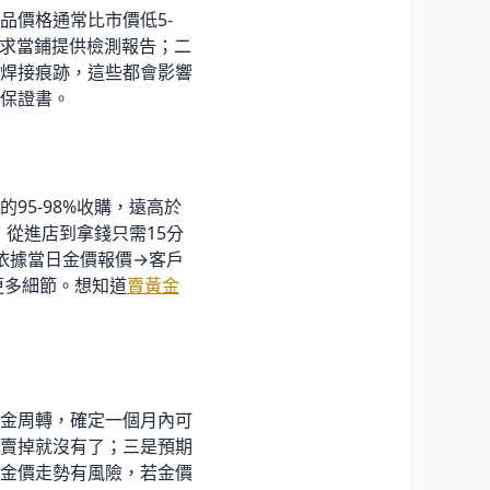
品價格通常比市價低5-
求當鋪提供檢測報告；二
焊接痕跡，這些都會影響
保證書。
5-98
%
收購，遠高於
從進店到拿錢只需15分
依據當日金價報價→客戶
更多細節。想知道
賣黃金
金周轉，確定一個月內可
賣掉就沒有了；三是預期
金價走勢有風險，若金價