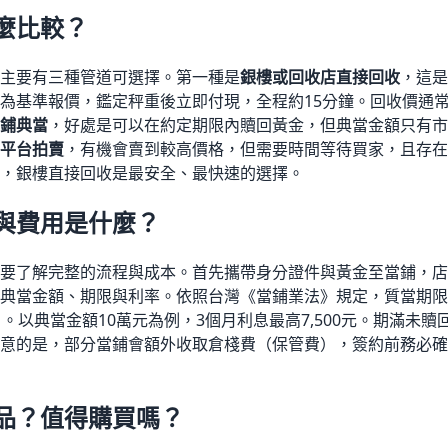
麼比較？
主要有三種管道可選擇。第一種是
銀樓或回收店直接回收
，這是
為基準報價，鑑定秤重後立即付現，全程約15分鐘。回收價通常為
鋪典當
，好處是可以在約定期限內贖回黃金，但典當金額只有市價的
平台拍賣
，有機會賣到較高價格，但需要時間等待買家，且存在
，銀樓直接回收是最安全、最快速的選擇。
與費用是什麼？
要了解完整的流程與成本。首先攜帶身分證件與黃金至當鋪，店
典當金額、期限與利率。依照台灣《當鋪業法》規定，質當期限
）。以典當金額10萬元為例，3個月利息最高7,500元。期滿未
意的是，部分當鋪會額外收取倉棧費（保管費），簽約前務必確
品？值得購買嗎？