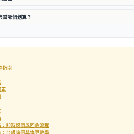
和典當哪個划算？
整指南
薦
因素
題
家
項
格：即時報價與回收流程
詢：台銀牌價與換算教學