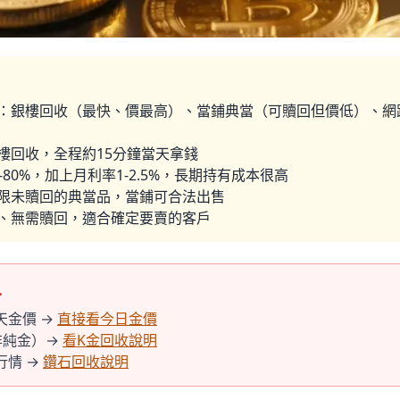
：銀樓回收（最快、價最高）、當鋪典當（可贖回但價低）、網
樓回收，全程約15分鐘當天拿錢
80
%
，加上月利率1-2.5
%
，長期持有成本很高
限未贖回的典當品，當鋪可合法出售
、無需贖回，適合確定要賣的客戶
…
天金價 →
直接看今日金價
非純金）→
看K金回收說明
行情 →
鑽石回收說明