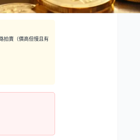
路拍賣（價高但慢且有