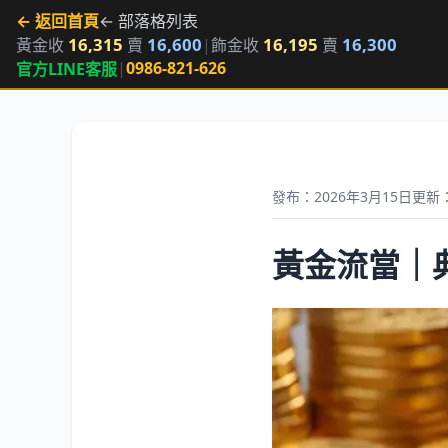
← 返回首頁
← 部落格列表
16,315
16,600
16,195
16,300
黃金收
賣
|
飾金收
賣
|
0986-821-626
官方LINE客服
發布：2026年3月15日
更新：
黃金流當｜