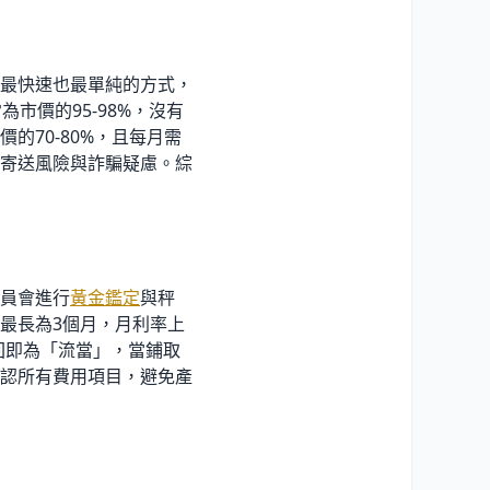
最快速也最單純的方式，
市價的95-98
%
，沒有
70-80
%
，且每月需
寄送風險與詐騙疑慮。綜
員會進行
黃金鑑定
與秤
最長為3個月，月利率上
贖回即為「流當」，當鋪取
認所有費用項目，避免產